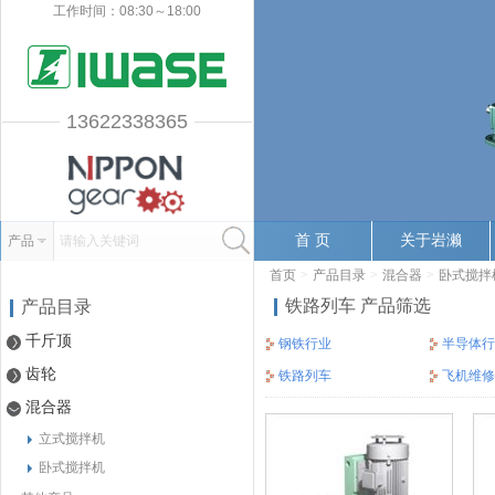
工作时间：08:30～18:00
13622338365
首 页
关于岩濑
产品
请输入关键词
首页
>
产品目录
>
混合器
>
卧式搅拌
铁路列车 产品筛选
产品目录
千斤顶
钢铁行业
半导体行
齿轮
铁路列车
飞机维修
混合器
立式搅拌机
卧式搅拌机